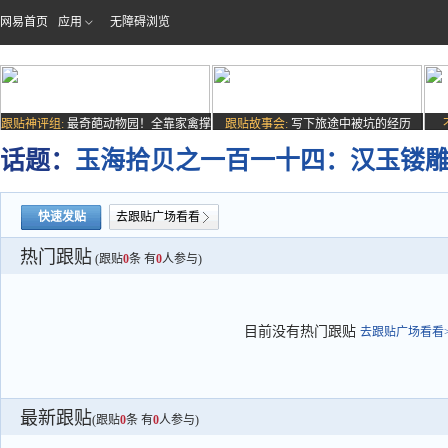
网易首页
应用
无障碍浏览
跟贴神评组:
最奇葩动物园！全靠家禽撑
跟贴故事会:
写下旅途中被坑的经历
场子
话题：
玉海拾贝之一百一十四：汉玉镂
快速发贴
去跟贴广场看看
热门跟贴
(跟贴
0
条 有
0
人参与)
目前没有热门跟贴
去跟贴广场看看>
最新跟贴
(跟贴
0
条 有
0
人参与)