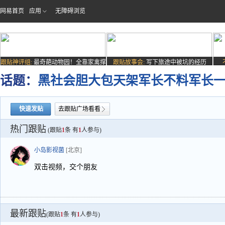
网易首页
应用
无障碍浏览
跟贴神评组:
最奇葩动物园！全靠家禽撑
跟贴故事会:
写下旅途中被坑的经历
场子
话题：
黑社会胆大包天架军长不料军长
快速发贴
去跟贴广场看看
热门跟贴
(跟贴
1
条 有
1
人参与)
小岛影视菌
[北京]
双击视频，交个朋友
最新跟贴
(跟贴
1
条 有
1
人参与)