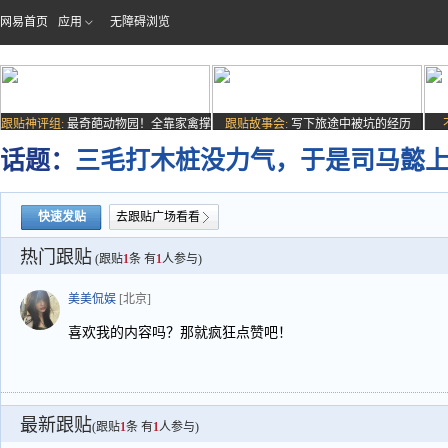
网易首页
应用
无障碍浏览
跟贴神评组:
最奇葩动物园！全靠家禽撑
跟贴故事会:
写下旅途中被坑的经历
场子
话题：
三毛打木桩没力气，于是司马懿
快速发贴
去跟贴广场看看
热门跟贴
(跟贴
1
条 有
1
人参与)
美美侃娱
[北京]
喜欢我的内容吗？那就疯狂点赞吧！
最新跟贴
(跟贴
1
条 有
1
人参与)