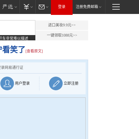
登录
注册免费邮箱
进口美妆9.9元>>
一键领取1088元>>
开车非常难以描述
宁看笑了
[查看原文]
登录网易通行证
用户登录
立即注册