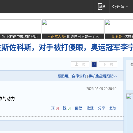
:
写下旅途中被坑的经历
不正常人类:
他说自己不是一个人
新套路:
这样
连胜斯佐科斯，对手被打傻眼，奥运冠军李
1
上一页
下一页
跟贴用户自律公约
|
手机也能看跟贴>>
2026-05-09 20:30:19
作的动力
顶
[0]
踩
[0]
回复
收藏
分享
复制