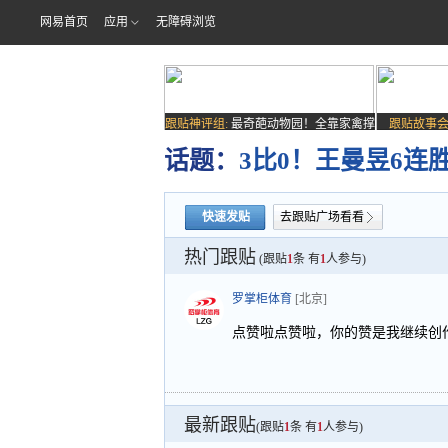
网易首页
应用
无障碍浏览
跟贴神评组:
最奇葩动物园！全靠家禽撑
跟贴故事会
场子
话题：
3比0！王曼昱6
快速发贴
去跟贴广场看看
热门跟贴
(跟贴
1
条 有
1
人参与)
罗掌柜体育
[北京]
点赞啦点赞啦，你的赞是我继续创
最新跟贴
(跟贴
1
条 有
1
人参与)