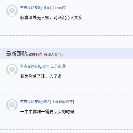
有态度网友0gh1Ln
[江苏南通]
寂寞深处无人知，对酒沉诗人笑痴
最新跟贴
(跟贴
16
条 有
16
人参与)
有态度网友0gh074
[江苏南通]
我为你着了迷，入了道
有态度网友0gh0B8
[江苏省南通市]
一生中你唯一需要回头的时候