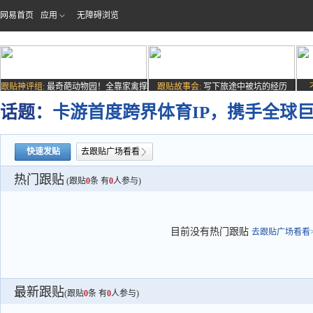
网易首页
应用
无障碍浏览
跟贴神评组:
最奇葩动物园！全靠家禽撑
跟贴故事会:
写下旅途中被坑的经历
场子
话题：
卡游首度跨界体育IP，携手全球巨
快速发贴
去跟贴广场看看
热门跟贴
(跟贴
0
条 有
0
人参与)
目前没有热门跟贴
去跟贴广场看看>
最新跟贴
(跟贴
0
条 有
0
人参与)