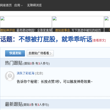
网易首页
应用
无障碍浏览
跟贴神评组:
最奇葩动物园！全靠家禽撑
跟贴故事会:
写下旅途中被坑的经历
场子
话题：
不想被打屁股，就乖乖听话
[查看原文]
快速发贴
去跟贴广场看看
热门跟贴
(跟贴
1
条 有
3
人参与)
消失了彩虹海
[北京]
告诉你个秘密：长按点赞3秒，可以触发神奇效果~
最新跟贴
(跟贴
1
条 有
3
人参与)