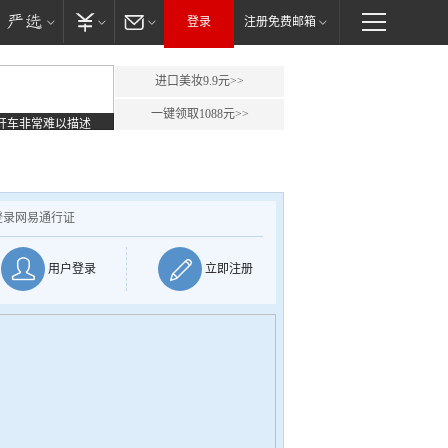
登录
注册免费邮箱
进口美妆9.9元>>
一键领取1088元>>
开车非常难以描述
登录网易通行证
用户登录
立即注册