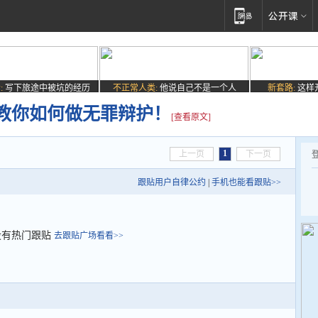
:
写下旅途中被坑的经历
不正常人类:
他说自己不是一个人
新套路:
这样
教你如何做无罪辩护！
[查看原文]
1
上一页
下一页
跟贴用户自律公约
|
手机也能看跟贴>>
没有热门跟贴
去跟贴广场看看>>