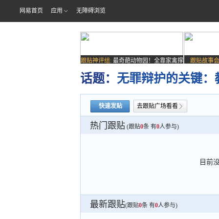
网易首页
应用
无障碍浏览
跟贴神评组:
最奇葩动物园！全靠家禽撑
跟贴故事会
场子
话题：
无罪辩护的关键：
快速发贴
去跟贴广场看看
热门跟贴
(跟贴
0
条 有
0
人参与)
目前
最新跟贴
(跟贴
0
条 有
0
人参与)