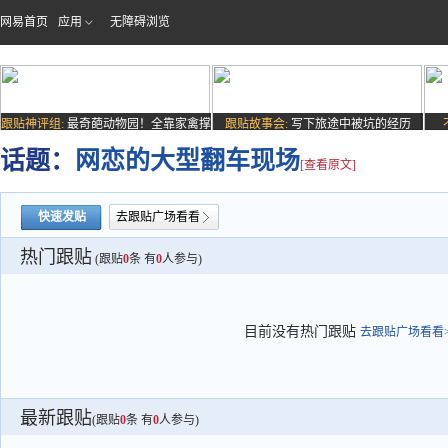
网易首页
应用
无障碍浏览
跟贴神评组:
最奇葩动物园！全靠家禽撑
跟贴故事会:
写下旅途中被坑的经历
场子
话题：
网恋的大型翻车现场
[查看原文]
快速发贴
去跟贴广场看看
热门跟贴
(跟贴
0
条 有
0
人参与)
目前没有热门跟贴
去跟贴广场看看>
最新跟贴
(跟贴
0
条 有
0
人参与)