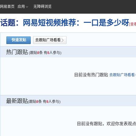
网易首页
应用
无障碍浏览
话题：
网易短视频推荐：一口是多少呀
[查
快速发贴
去跟贴广场看看
热门跟贴
(跟贴
0
条 有
0
人参与)
目前没有热门跟贴
去跟贴广场看看>
最新跟贴
(跟贴
0
条 有
0
人参与)
目前没有跟贴，欢迎你发表观