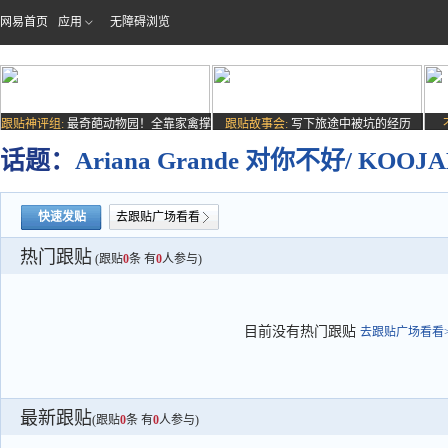
网易首页
应用
无障碍浏览
跟贴神评组:
最奇葩动物园！全靠家禽撑
跟贴故事会:
写下旅途中被坑的经历
场子
话题：
Ariana Grande 对你不好/ KOO
快速发贴
去跟贴广场看看
热门跟贴
(跟贴
0
条 有
0
人参与)
目前没有热门跟贴
去跟贴广场看看>
最新跟贴
(跟贴
0
条 有
0
人参与)