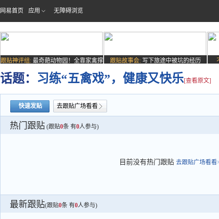
网易首页
应用
无障碍浏览
跟贴神评组:
最奇葩动物园！全靠家禽撑
跟贴故事会:
写下旅途中被坑的经历
场子
话题：
习练“五禽戏”，健康又快乐
[查看原文]
快速发贴
去跟贴广场看看
热门跟贴
(跟贴
0
条 有
0
人参与)
目前没有热门跟贴
去跟贴广场看看>
最新跟贴
(跟贴
0
条 有
0
人参与)