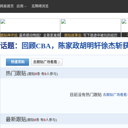
网易首页
应用
无障碍浏览
跟贴神评组:
最奇葩动物园！全靠家禽撑
跟贴故事会:
写下旅途中被坑的经历
场子
话题：
回顾CBA，陈家政胡明轩徐杰斩获
快速发贴
去跟贴广场看看
热门跟贴
(跟贴
0
条 有
0
人参与)
目前没有热门跟贴
去跟贴广场看看>
最新跟贴
(跟贴
0
条 有
0
人参与)