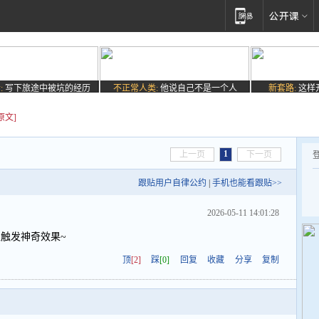
:
写下旅途中被坑的经历
不正常人类:
他说自己不是一个人
新套路:
这样
原文]
1
上一页
下一页
跟贴用户自律公约
|
手机也能看跟贴>>
2026-05-11 14:01:28
触发神奇效果~
顶
[2]
踩
[0]
回复
收藏
分享
复制