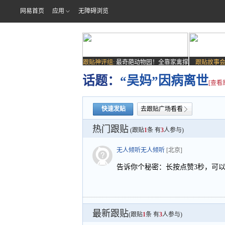
网易首页
应用
无障碍浏览
跟贴神评组:
最奇葩动物园！全靠家禽撑
跟贴故事会
场子
话题：
“吴妈”因病离世
[查看
快速发贴
去跟贴广场看看
热门跟贴
(跟贴
1
条 有
3
人参与)
无人倾听无人倾听
[北京]
告诉你个秘密：长按点赞3秒，可以
最新跟贴
(跟贴
1
条 有
3
人参与)