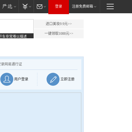
登录
注册免费邮箱
进口美妆9.9元>>
一键领取1088元>>
开车非常难以描述
登录网易通行证
用户登录
立即注册