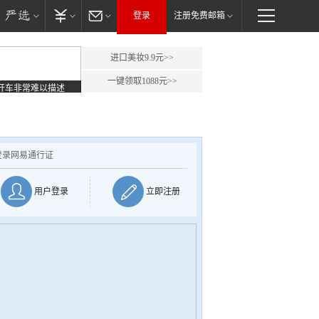
登录
注册免费邮箱
进口美妆9.9元>>
一键领取1088元>>
开车非常难以描述
登录网易通行证
用户登录
立即注册