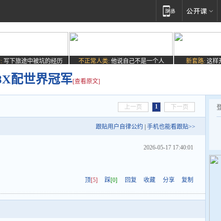
:
写下旅途中被坑的经历
不正常人类:
他说自己不是一个人
新套路:
这样
8X配世界冠军
[查看原文]
1
上一页
下一页
跟贴用户自律公约
|
手机也能看跟贴>>
2026-05-17 17:40:01
顶
[5]
踩
[0]
回复
收藏
分享
复制