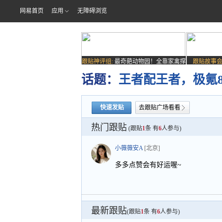
网易首页
应用
无障碍浏览
跟贴神评组:
最奇葩动物园！全靠家禽撑
跟贴故事会
场子
话题：
王者配王者，极氪
快速发贴
去跟贴广场看看
热门跟贴
(跟贴
1
条 有
6
人参与)
小薇薇安A
[北京]
多多点赞会有好运喔~
最新跟贴
(跟贴
1
条 有
6
人参与)