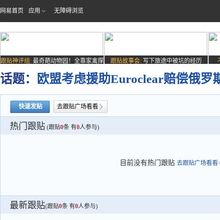
网易首页
应用
无障碍浏览
跟贴神评组:
最奇葩动物园！全靠家禽撑
跟贴故事会:
写下旅途中被坑的经历
场子
话题：
欧盟考虑援助Euroclear赔偿俄
快速发贴
去跟贴广场看看
热门跟贴
(跟贴
0
条 有
0
人参与)
目前没有热门跟贴
去跟贴广场看看>
最新跟贴
(跟贴
0
条 有
0
人参与)