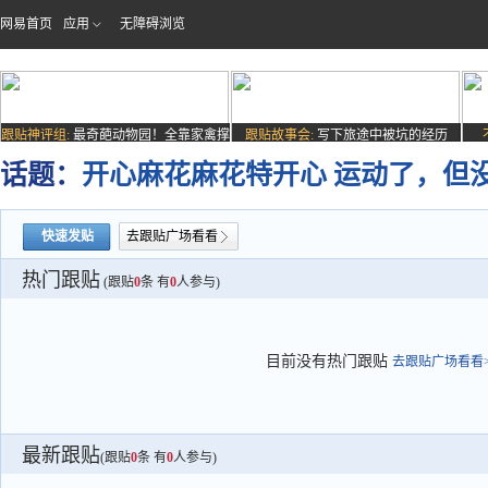
网易首页
应用
无障碍浏览
跟贴神评组:
最奇葩动物园！全靠家禽撑
跟贴故事会:
写下旅途中被坑的经历
场子
话题：
开心麻花麻花特开心 运动了，但
快速发贴
去跟贴广场看看
热门跟贴
(跟贴
0
条 有
0
人参与)
目前没有热门跟贴
去跟贴广场看看>
最新跟贴
(跟贴
0
条 有
0
人参与)