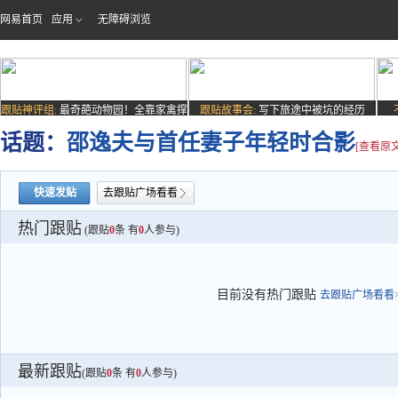
网易首页
应用
无障碍浏览
跟贴神评组:
最奇葩动物园！全靠家禽撑
跟贴故事会:
写下旅途中被坑的经历
场子
话题：
邵逸夫与首任妻子年轻时合影
[查看原文
快速发贴
去跟贴广场看看
热门跟贴
(跟贴
0
条 有
0
人参与)
目前没有热门跟贴
去跟贴广场看看>
最新跟贴
(跟贴
0
条 有
0
人参与)