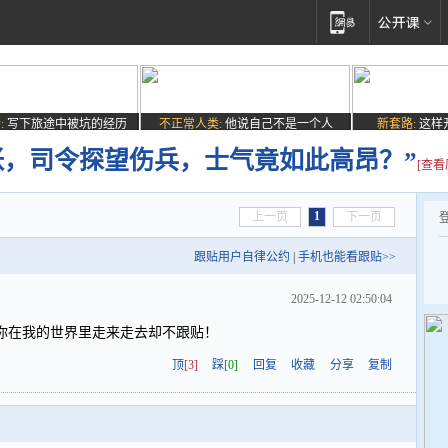
:
写下旅途中被坑的经历
不正常人类:
他说自己不是一个人
新套路:
这样
张，司令探望伤兵，士气竟如此高昂？”
[查看
1
上一页
下一页
跟贴用户自律公约
|
手机也能看跟贴>>
2025-12-12 02:50:04
你在我的世界里走来走去却不跟贴！
顶
[3]
踩
[0]
回复
收藏
分享
复制