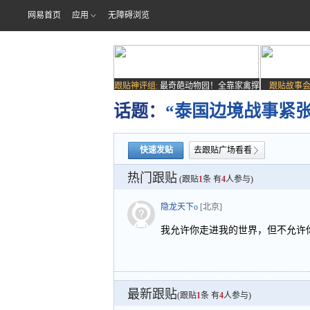
网易首页
应用
无障碍浏览
跟贴神评组:
最奇葩动物园！全靠家禽撑
跟贴故事会
场子
话题：
“泰国边境战事紧
快速发贴
去跟贴广场看看
热门跟贴
(跟贴
1
条 有
4
人参与)
隐龙天下o
[北京]
我允许你走进我的世界，但不允许
最新跟贴
(跟贴
1
条 有
4
人参与)