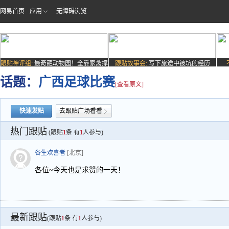
网易首页
应用
无障碍浏览
跟贴神评组:
最奇葩动物园！全靠家禽撑
跟贴故事会:
写下旅途中被坑的经历
场子
话题：
广西足球比赛
[查看原文]
快速发贴
去跟贴广场看看
热门跟贴
(跟贴
1
条 有
1
人参与)
各生欢喜者
[北京]
各位~今天也是求赞的一天！
最新跟贴
(跟贴
1
条 有
1
人参与)