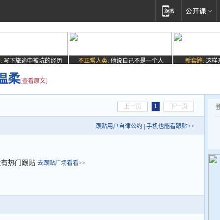
:
写下旅途中被坑的经历
不正常人类:
他说自己不是一个人
新套路:
这样
温柔
[查看原文]
1
上一页
下一页
跟贴用户自律公约
|
手机也能看跟贴>>
没有热门跟贴
去跟贴广场看看>>