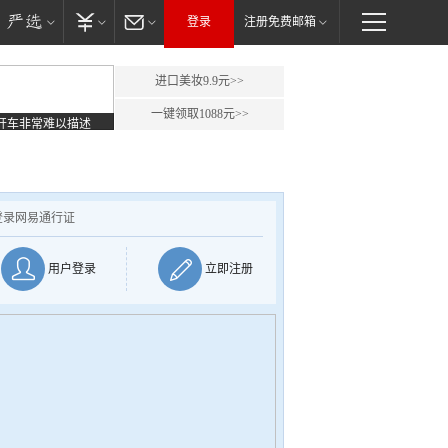
登录
注册免费邮箱
进口美妆9.9元>>
一键领取1088元>>
开车非常难以描述
登录网易通行证
用户登录
立即注册