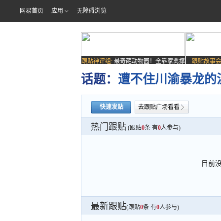
网易首页
应用
无障碍浏览
跟贴神评组:
最奇葩动物园！全靠家禽撑
跟贴故事会
场子
话题：
遭不住川渝暴龙的
快速发贴
去跟贴广场看看
热门跟贴
(跟贴
0
条 有
0
人参与)
目前
最新跟贴
(跟贴
0
条 有
0
人参与)