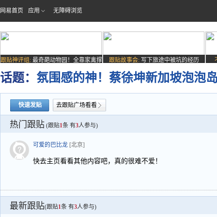
网易首页
应用
无障碍浏览
跟贴神评组:
最奇葩动物园！全靠家禽撑
跟贴故事会:
写下旅途中被坑的经历
场子
话题：
氛围感的神！蔡徐坤新加坡泡泡岛现
快速发贴
去跟贴广场看看
热门跟贴
(跟贴
1
条 有
3
人参与)
可爱的巴比龙
[北京]
快去主页看看其他内容吧，真的很难不爱！
最新跟贴
(跟贴
1
条 有
3
人参与)