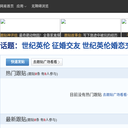
网易首页
应用
无障碍浏览
跟贴神评组:
最奇葩动物园！全靠家禽撑
跟贴故事会:
写下旅途中被坑的经历
场子
话题：
世纪英伦 征婚交友 世纪英伦婚恋
快速发贴
去跟贴广场看看
热门跟贴
(跟贴
0
条 有
0
人参与)
目前没有热门跟贴
去跟贴广场看看>
最新跟贴
(跟贴
0
条 有
0
人参与)