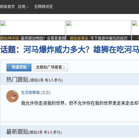
网易首页
应用
无障碍浏览
跟贴神评组:
最奇葩动物园！全靠家禽撑
跟贴故事会:
写下旅途中被坑的经历
场子
话题：
河马爆炸威力多大？雄狮在吃河
快速发贴
去跟贴广场看看
热门跟贴
(跟贴
1
条 有
1
人参与)
生灵观察喵
[北京]
我允许你走进我的世界，但不允许你在我的世界里走来走去却
最新跟贴
(跟贴
1
条 有
1
人参与)