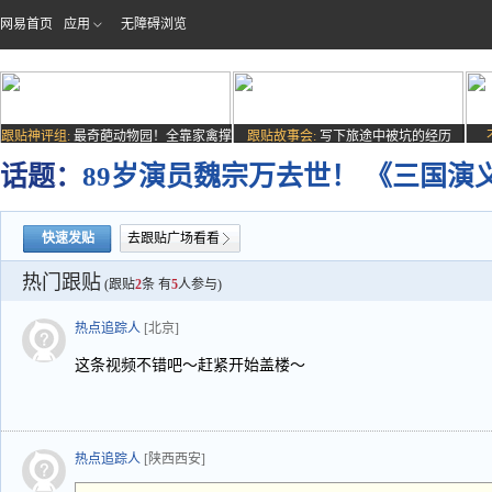
网易首页
应用
无障碍浏览
跟贴神评组:
最奇葩动物园！全靠家禽撑
跟贴故事会:
写下旅途中被坑的经历
场子
话题：
89岁演员魏宗万去世！ 《三国演
快速发贴
去跟贴广场看看
热门跟贴
(跟贴
2
条 有
5
人参与)
热点追踪人
[北京]
这条视频不错吧～赶紧开始盖楼～
热点追踪人
[陕西西安]