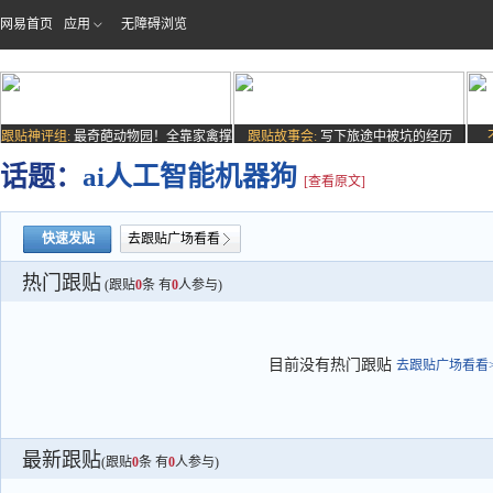
网易首页
应用
无障碍浏览
跟贴神评组:
最奇葩动物园！全靠家禽撑
跟贴故事会:
写下旅途中被坑的经历
场子
话题：
ai人工智能机器狗
[查看原文]
快速发贴
去跟贴广场看看
热门跟贴
(跟贴
0
条 有
0
人参与)
目前没有热门跟贴
去跟贴广场看看>
最新跟贴
(跟贴
0
条 有
0
人参与)