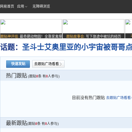
网易首页
应用
无障碍浏览
跟贴神评组:
最奇葩动物园！全靠家禽撑
跟贴故事会:
写下旅途中被坑的经历
场子
话题：
圣斗士艾奥里亚的小宇宙被哥哥
快速发贴
去跟贴广场看看
热门跟贴
(跟贴
0
条 有
0
人参与)
目前没有热门跟贴
去跟贴广场看看>
最新跟贴
(跟贴
0
条 有
0
人参与)