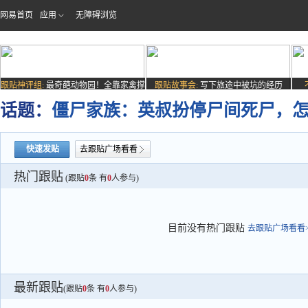
网易首页
应用
无障碍浏览
跟贴神评组:
最奇葩动物园！全靠家禽撑
跟贴故事会:
写下旅途中被坑的经历
场子
话题：
僵尸家族：英叔扮停尸间死尸，
快速发贴
去跟贴广场看看
热门跟贴
(跟贴
0
条 有
0
人参与)
目前没有热门跟贴
去跟贴广场看看>
最新跟贴
(跟贴
0
条 有
0
人参与)