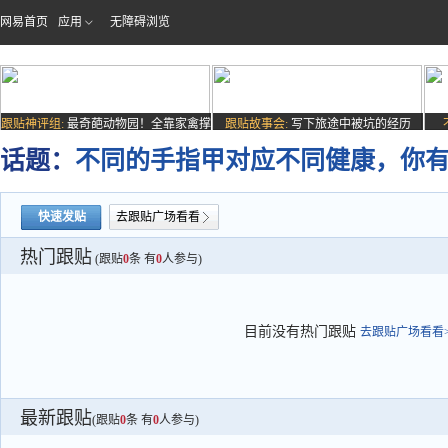
网易首页
应用
无障碍浏览
跟贴神评组:
最奇葩动物园！全靠家禽撑
跟贴故事会:
写下旅途中被坑的经历
场子
话题：
不同的手指甲对应不同健康，你
快速发贴
去跟贴广场看看
热门跟贴
(跟贴
0
条 有
0
人参与)
目前没有热门跟贴
去跟贴广场看看>
最新跟贴
(跟贴
0
条 有
0
人参与)