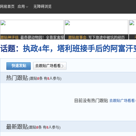
网易首页
应用
无障碍浏览
跟贴神评组:
最奇葩动物园！全靠家禽撑
跟贴故事会:
写下旅途中被坑的经历
场子
话题：
执政4年，塔利班接手后的阿富汗
快速发贴
去跟贴广场看看
热门跟贴
(跟贴
0
条 有
0
人参与)
目前没有热门跟贴
去跟贴广场看看>
最新跟贴
(跟贴
0
条 有
0
人参与)