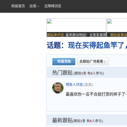
网易首页
应用
无障碍浏览
跟贴神评组:
最奇葩动物园！全靠家禽撑
跟贴故事会
场子
话题：
现在买得起鱼竿了
快速发贴
去跟贴广场看看
热门跟贴
(跟贴
1
条 有
6
人参与)
喂鱼人邓炮
[北京]
最喜欢你一言不合就打赏的样子了
最新跟贴
(跟贴
1
条 有
6
人参与)