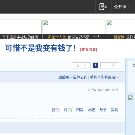
:
写下旅途中被坑的经历
不正常人类:
他说自己不是一个人
新套路:
这样
，可惜不是我变有钱了！
[查看原文]
1
上一页
下一页
跟贴用户自律公约
|
手机也能看跟贴>>
2025-10-23 18:16:09
~
顶
[5]
踩
[0]
回复
收藏
分享
复制