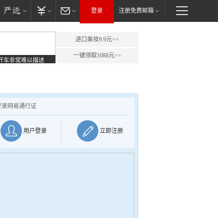
登录
注册免费邮箱
进口美妆9.9元>>
一键领取1088元>>
开车非常难以描述
登录网易通行证
用户登录
立即注册