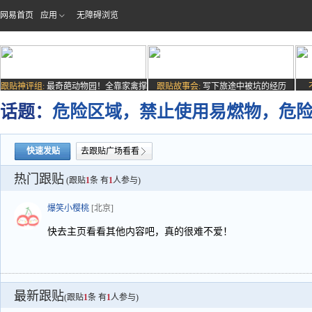
网易首页
应用
无障碍浏览
跟贴神评组:
最奇葩动物园！全靠家禽撑
跟贴故事会:
写下旅途中被坑的经历
场子
话题：
危险区域，禁止使用易燃物，危
快速发贴
去跟贴广场看看
热门跟贴
(跟贴
1
条 有
1
人参与)
爆笑小樱桃
[北京]
快去主页看看其他内容吧，真的很难不爱！
最新跟贴
(跟贴
1
条 有
1
人参与)