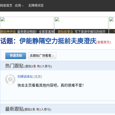
网易首页
应用
无障碍浏览
跟贴神评组:
最奇葩动物园！全靠家禽撑
跟贴故事会:
写下旅途中被坑的经历
场子
话题：
伊能静隔空力挺前夫庾澄庆
[查看原文]
快速发贴
去跟贴广场看看
热门跟贴
(跟贴
1
条 有
1
人参与)
刘襈说体坛
[北京]
快去主页看看其他内容吧，真的很难不爱！
最新跟贴
(跟贴
1
条 有
1
人参与)