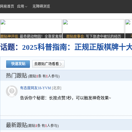
网易首页
应用
无障碍浏览
跟贴神评组:
最奇葩动物园！全靠家禽撑
跟贴故事会:
写下旅途中被坑的经历
场子
话题：
2025科普指南：正规正版棋牌十
快速发贴
去跟贴广场看看
热门跟贴
(跟贴
1
条 有
1
人参与)
有态度网友18-YVM
[北京]
告诉你个秘密：长按点赞3秒，可以触发神奇效果~
最新跟贴
(跟贴
1
条 有
1
人参与)