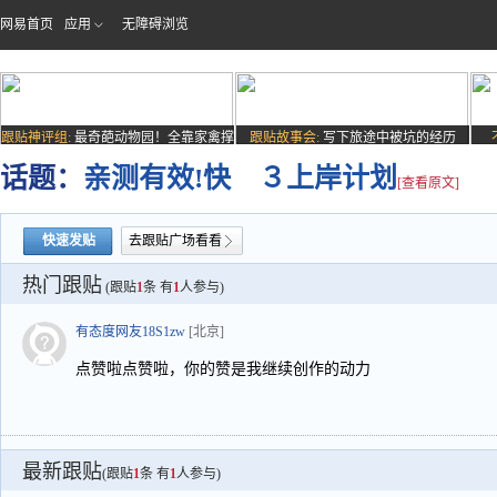
网易首页
应用
无障碍浏览
跟贴神评组:
最奇葩动物园！全靠家禽撑
跟贴故事会:
写下旅途中被坑的经历
场子
话题：
亲测有效!快 ３上岸计划
[查看原文]
快速发贴
去跟贴广场看看
热门跟贴
(跟贴
1
条 有
1
人参与)
有态度网友18S1zw
[北京]
点赞啦点赞啦，你的赞是我继续创作的动力
最新跟贴
(跟贴
1
条 有
1
人参与)