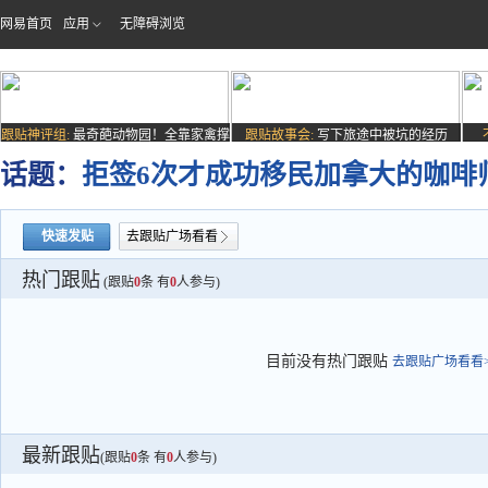
网易首页
应用
无障碍浏览
跟贴神评组:
最奇葩动物园！全靠家禽撑
跟贴故事会:
写下旅途中被坑的经历
场子
话题：
拒签6次才成功移民加拿大的咖啡
快速发贴
去跟贴广场看看
热门跟贴
(跟贴
0
条 有
0
人参与)
目前没有热门跟贴
去跟贴广场看看>
最新跟贴
(跟贴
0
条 有
0
人参与)