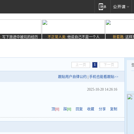
:
写下旅途中被坑的经历
不正常人类:
他说自己不是一个人
新套路:
这样
1
上一页
下一页
跟贴用户自律公约
|
手机也能看跟贴>>
2025-10-20 14:26:16
顶
[0]
踩
[0]
回复
收藏
分享
复制