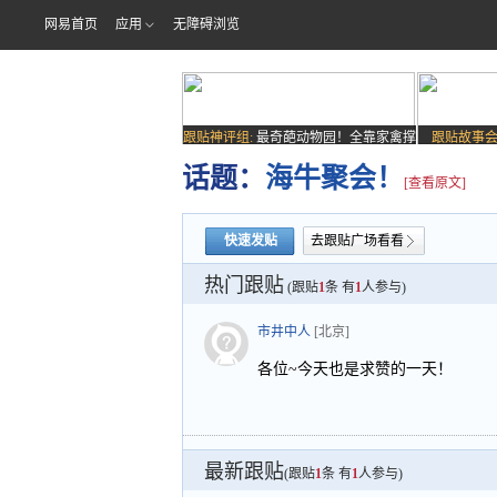
网易首页
应用
无障碍浏览
跟贴神评组:
最奇葩动物园！全靠家禽撑
跟贴故事会
场子
话题：
海牛聚会！
[查看原文]
快速发贴
去跟贴广场看看
热门跟贴
(跟贴
1
条 有
1
人参与)
市井中人
[北京]
各位~今天也是求赞的一天！
最新跟贴
(跟贴
1
条 有
1
人参与)