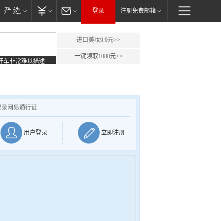
登录
注册免费邮箱
进口美妆9.9元>>
一键领取1088元>>
开车非常难以描述
登录网易通行证
用户登录
立即注册