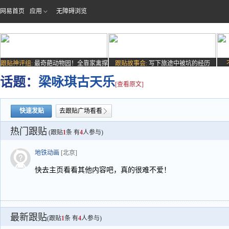
网易首页
应用
无障碍浏览
跟贴神评组:
最奇葩动物园！全靠家禽撑
跟贴故事会:
写下旅途中被坑的经历
场子
话题：
梁咏琪古天乐
[查看原文]
快速发贴
去跟贴广场看看
热门跟贴
(跟贴
1
条 有
4
人参与)
地铁动画
[北京]
快去主页看看其他内容吧，真的很难不爱！
最新跟贴
(跟贴
1
条 有
4
人参与)