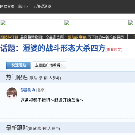
网易首页
应用
无障碍浏览
跟贴神评组:
最奇葩动物园！全靠家禽撑
跟贴故事会:
写下旅途中被坑的经历
场子
话题：
湿婆的战斗形态大杀四方
[查看原文]
快速发贴
去跟贴广场看看
热门跟贴
(跟贴
1
条 有
1
人参与)
静静剧场
[北京]
这条视频不错吧～赶紧开始盖楼～
最新跟贴
(跟贴
1
条 有
1
人参与)