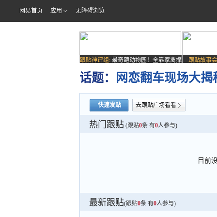
网易首页
应用
无障碍浏览
跟贴神评组:
最奇葩动物园！全靠家禽撑
跟贴故事会
场子
话题：
网恋翻车现场大揭
快速发贴
去跟贴广场看看
热门跟贴
(跟贴
0
条 有
0
人参与)
目前
最新跟贴
(跟贴
0
条 有
0
人参与)