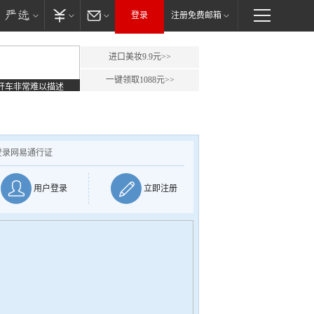
登录
注册免费邮箱
进口美妆9.9元>>
一键领取1088元>>
开车非常难以描述
登录网易通行证
用户登录
立即注册