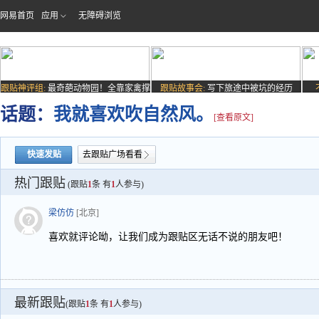
网易首页
应用
无障碍浏览
跟贴神评组:
最奇葩动物园！全靠家禽撑
跟贴故事会:
写下旅途中被坑的经历
场子
话题：
我就喜欢吹自然风。
[查看原文]
快速发贴
去跟贴广场看看
热门跟贴
(跟贴
1
条 有
1
人参与)
梁仿仿
[北京]
喜欢就评论呦，让我们成为跟贴区无话不说的朋友吧！
最新跟贴
(跟贴
1
条 有
1
人参与)